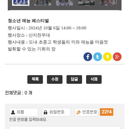
청소년 예능 페스티벌
행사일시
:
2024
년
10
월
6
일
14:00 ~ 18:00
행사장소
:
산지천무대
행사내용
:
도내 초중고 학생들의 끼와 재능을 마음껏
발휘할 수 있는 기회의 장
목록
수정
답글
삭제
전체댓글 : 0 개
22f4
인증 번호를 입력하세요.