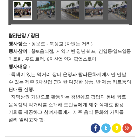
탐라난장 / 장터
행사장소
:
동문로
-
북성교
(
차없는 거리
)
행사참여
:
향토음식점
,
지역 기반 청년 쉐프
,
건입동
/
일도일동
마을회
,
푸드 트럭
, 6
차산업 연계 팝업스토어
행사내용
:
∙
특색이 있는 먹거리 장터 운영과 탐라문화제에서만 만날
수 있는 제주
6
차산업 연계한 다양한 상품
,
반 제품 키트등의
판매를 진행
.
∙
지역상권 기반으로 활동하는 청년쉐프 팝업과 동네 향토
음식점의 먹거리를 소개해 도민들에게 제주 식재료 활용
기회를 제공하고 참여자들에게 제주 음식 문화의 가치를
널리 알리고자 함
.