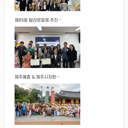
제65회 탐라문화제 추진위원회 1차 회의
제주예총 & 제주시자원봉사센터 업무협약 [MOU]