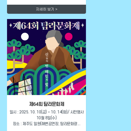
자세히 보기 >
제64회 탐라문화제
일시 : 2025. 10. 10(금) ~ 10. 14(화)/ 사전행사
10월 8일(수)
장소 : 제주도 일원(해변공연장, 탐라문화광...