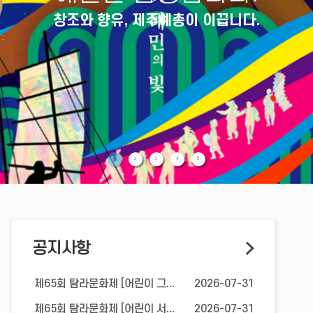
창조와 향유, 제주예총이 이끕니다.
1
2
3
4
5
공지사항
제65회 탐라문화제 [어린이 그...
2026-07-31
제65회 탐라문화제 [어린이 서...
2026-07-31