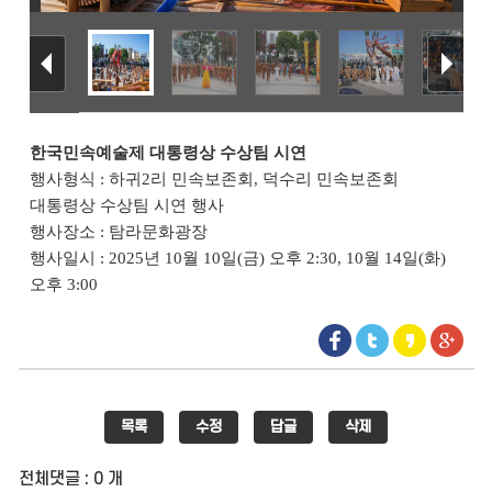
한국민속예술제 대통령상 수상팀 시연
행사형식
:
하귀
2
리 민속보존회
,
덕수리 민속보존회
대통령상 수상팀 시연 행사
행사장소
:
탐라문화광장
행사일시
: 2025
년
10
월
10
일
(
금
)
오후
2:30, 10
월
14
일
(
화
)
오후
3:00
목록
수정
답글
삭제
전체댓글 : 0 개