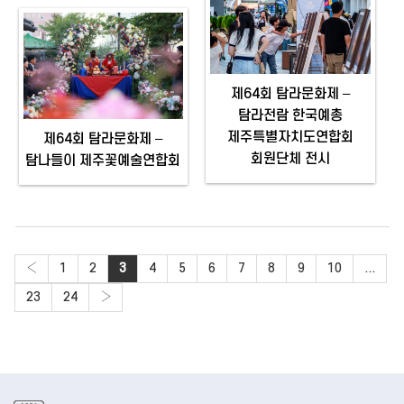
제64회 탐라문화제 –
탐라전람 한국예총
제주특별자치도연합회
제64회 탐라문화제 –
회원단체 전시
탐나들이 제주꽃예술연합회
‹
1
2
3
4
5
6
7
8
9
10
...
23
24
›