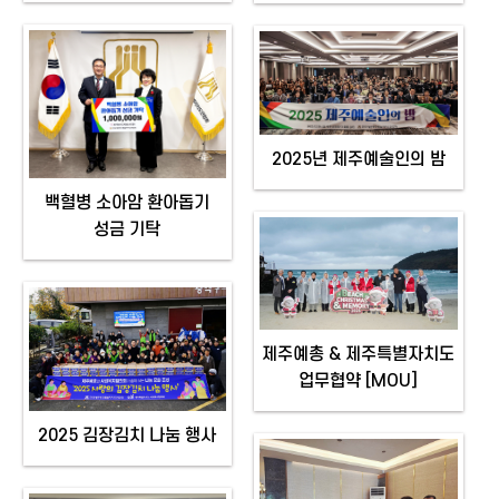
2025년 제주예술인의 밤
백혈병 소아암 환아돕기
성금 기탁
제주예총 & 제주특별자치도
업무협약 [MOU]
2025 김장김치 나눔 행사