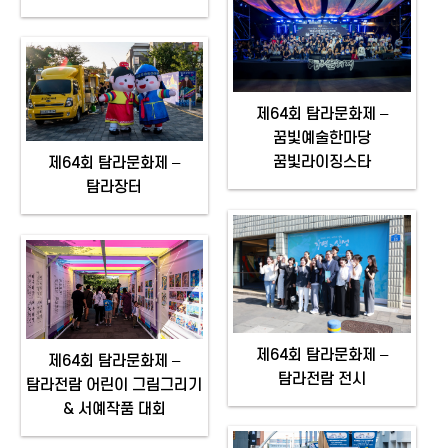
제64회 탐라문화제 –
꿈빛예술한마당
꿈빛라이징스타
제64회 탐라문화제 –
탐라장터
제64회 탐라문화제 –
제64회 탐라문화제 –
탐라전람 전시
탐라전람 어린이 그림그리기
& 서예작품 대회