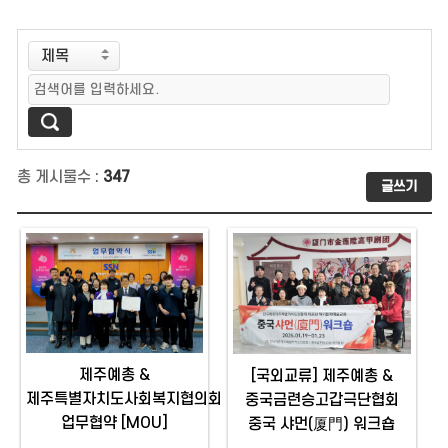
총 게시물수 :
347
글쓰기
제주예총 &
[국외교류] 제주예총 &
제주특별자치도사회복지협의회
중국금련승고갑극단협회
업무협약 [MOU]
중국 샤먼(厦門) 워크숍