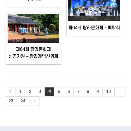
제64회 탐라문화제 - 폐막식
제64회 탐라문화제
성공기원 – 탐라개벽신위제
‹
1
2
3
4
5
6
7
8
9
10
...
23
24
›