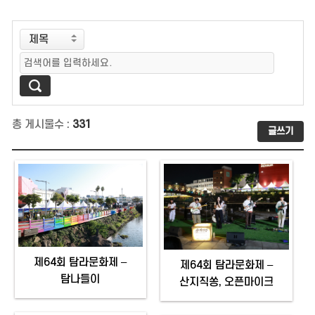
총 게시물수 :
331
글쓰기
제64회 탐라문화제 –
제64회 탐라문화제 –
탐나들이
산지직쏭, 오픈마이크