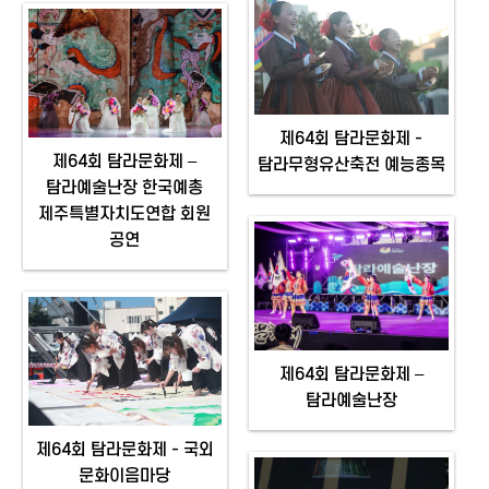
제64회 탐라문화제 -
제64회 탐라문화제 –
탐라무형유산축전 예능종목
탐라예술난장 한국예총
제주특별자치도연합 회원
공연
제64회 탐라문화제 –
탐라예술난장
제64회 탐라문화제 - 국외
문화이음마당