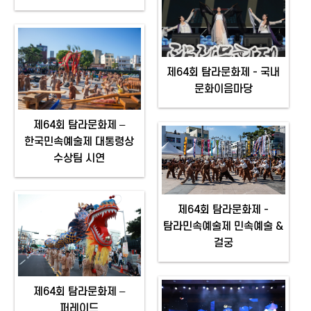
제64회 탐라문화제 - 국내
문화이음마당
제64회 탐라문화제 –
한국민속예술제 대통령상
수상팀 시연
제64회 탐라문화제 -
탐라민속예술제 민속예술 &
걸궁
제64회 탐라문화제 –
퍼레이드